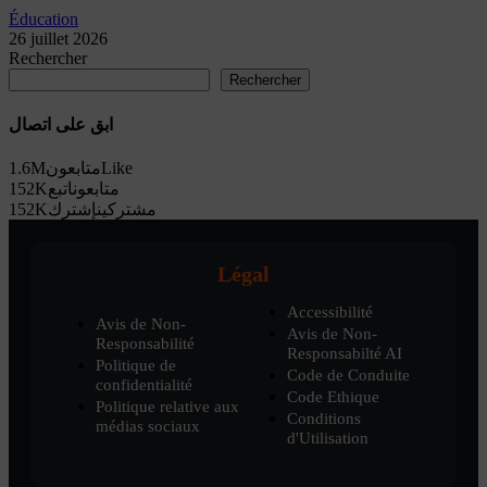
Éducation
26 juillet 2026
Rechercher
Rechercher
ابق على اتصال
1.6M
متابعون
Like
152K
اتبع
متابعون
152K
إشترك
مشتركين
Légal
Accessibilité
Avis de Non-
Avis de Non-
Responsabilité
Responsabilté AI
Politique de
Code de Conduite
confidentialité
Code Ethique
Politique relative aux
Conditions
médias sociaux
d'Utilisation