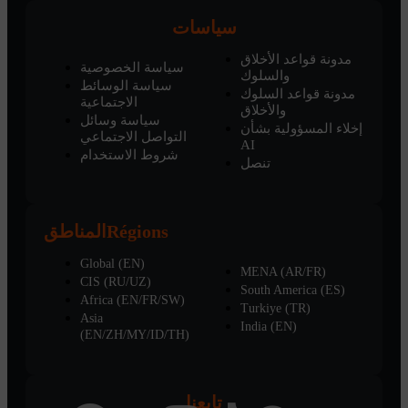
سياسات
مدونة قواعد الأخلاق
سياسة الخصوصية
والسلوك
سياسة الوسائط
مدونة قواعد السلوك
الاجتماعية
والأخلاق
سياسة وسائل
إخلاء المسؤولية بشأن
التواصل الاجتماعي
AI
شروط الاستخدام
تنصل
المناطق
Régions
Global (EN)
MENA (AR/FR)
CIS (RU/UZ)
South America (ES)
Africa (EN/FR/SW)
Turkiye (TR)
Asia
India (EN)
(EN/ZH/MY/ID/TH)
تابعنا