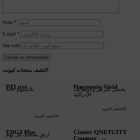
Nom
*
E-mail
*
Site web
اكتشف منتجات كيونت
PTLuxe
Harmoniq Vivid
يحسن التركيز والوظائف
بلاتينيوم خالد
الإدراكية
اكتشف المزيد
اكتشف المزيد
EDG3 Plus
Cimier QNETCITY
ارتقِ بصحتك كل يوم
Conquer