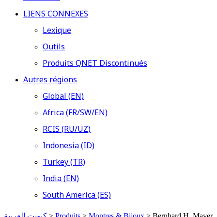
LIENS CONNEXES
Lexique
Outils
Produits QNET Discontinués
Autres régions
Global (EN)
Africa (FR/SW/EN)
RCIS (RU/UZ)
Indonesia (ID)
Turkey (TR)
India (EN)
South America (ES)
كيونت العربية
>
Produits
>
Montres & Bijoux
>
Bernhard H. Mayer