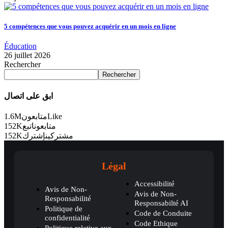
5 compétences que vous pouvez acquérir en un mois en ligne
Éducation
26 juillet 2026
Rechercher
Rechercher
ابق على اتصال
1.6M
متابعون
Like
152K
اتبع
متابعون
152K
إشترك
مشتركين
Légal
Accessibilité
Avis de Non-
Avis de Non-
Responsabilité
Responsabilté AI
Politique de
Code de Conduite
confidentialité
Code Ethique
Politique relative aux