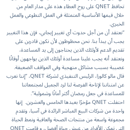
تحافظ QNET على روح العطاء هذه على مدار العام من
خلال قيمها الأساسية المتمثلة في العمل التطوعي والعمل
الخيري.
“نعتقد أن من أجل حدوث أي تغيير إيجابي، فإن هذا التغيير
يجب أن يبدأ بنا. نحن محظوظون لأن نكون قادرين على
تقديم الدعم لأولئك الذين يحتاجون إلى يد المساعدة،
ونعتقد أنه يجب علينا مساعدة أولئك الذين يواجهون أوقاتًا
عصيبة بسبب مشاكل منهجية وفي المواقف الضعيفة.
قال مالو كالوزا، الرئيس التنفيذي لشركة QNET، “إننا نعرب
عن امتناننا لإتاحة الفرصة لنا لرد الجميل لمجتمعاتنا
للمساعدة في جعل رمضان أكثر أمانًا وشمولية”.
احتفلت QNET مؤخرًا بعيدها الخامس والعشرين. إنها
واحدة من شركات البيع المباشر الرائدة في آسيا، وتقدم
مجموعة واسعة من منتجات الصحة والعافية ونمط الحياة
التي تمكن الأفراد من عيش حياة أفضل، و قامت QNET