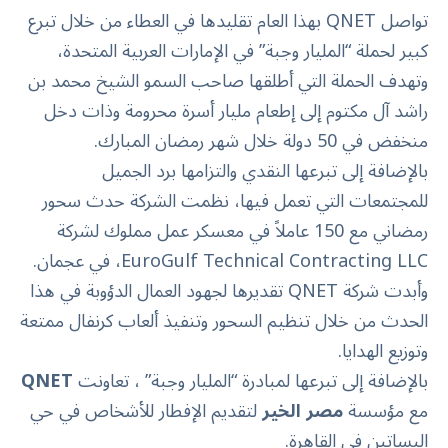
تواصل QNET بهذا العام تقليدها في العطاء من خلال تبرع
كبير لحملة “المليار وجبة” في الإمارات العربية المتحدة،
وتهدف الحملة التي أطلقها صاحب السمو الشيخ محمد بن
راشد آل مكتوم إلى إطعام مليار أسرة محرومة وذات دخل
منخفض في 50 دولة خلال شهر رمضان المبارك.
بالإضافة إلى تبرعها النقدي والتزامها برد الجميل
للمجتمعات التي تعمل فيها، نظمت الشركة حدث سحور
رمضاني مع 150 عاملاً في معسكر عمل مملوك لشركة
EuroGulf Technical Contracting LLC، في عجمان.
وأبدت شركة QNET تقديرها لجهود العمال الدؤوبة في هذا
الحدث من خلال تنظيم السحور وتنفيذ ألعاب كرنفال ممتعة
وتوزيع الهدايا.
بالإضافة إلى تبرعها لمبادرة “المليار وجبة” ، تعاونت
QNET
مع مؤسسة
مصر الخير
لتقديم الإفطار للأشخاص في حي
البساتين في القاهرة.