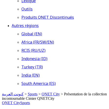
Lexique
Outils
Produits QNET Discontinués
Autres régions
Global (EN)
Africa (FR/SW/EN)
RCIS (RU/UZ)
Indonesia (ID)
Turkey (TR)
India (EN)
South America (ES)
كيونت العربية
>
Sports
>
QNET City
>
Présentation de la collection
incontournable Cimier QNETCity
QNET City
Sports