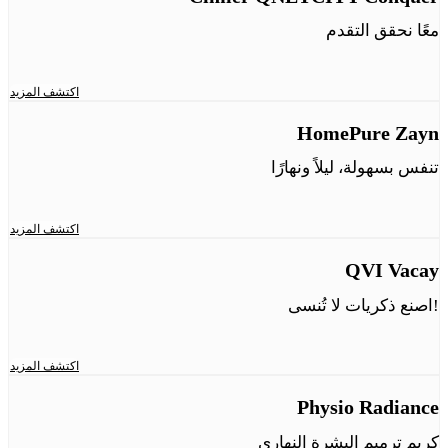
معًا نحقق التقدم
اكتشف المزيد
HomePure Zayn
تنفس بسهولة، ليلاً ونهارًا
اكتشف المزيد
QVI Vacay
اصنع ذكريات لا تُنسى!
اكتشف المزيد
Physio Radiance
كريم ترميم البشرة النهاري