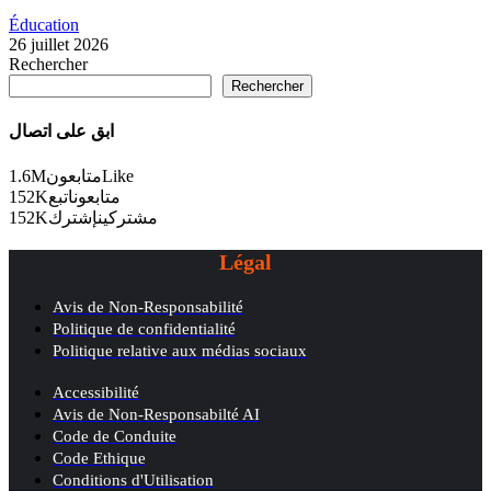
Éducation
26 juillet 2026
Rechercher
Rechercher
ابق على اتصال
1.6M
متابعون
Like
152K
اتبع
متابعون
152K
إشترك
مشتركين
Légal
Avis de Non-Responsabilité
Politique de confidentialité
Politique relative aux médias sociaux
Accessibilité
Avis de Non-Responsabilté AI
Code de Conduite
Code Ethique
Conditions d'Utilisation