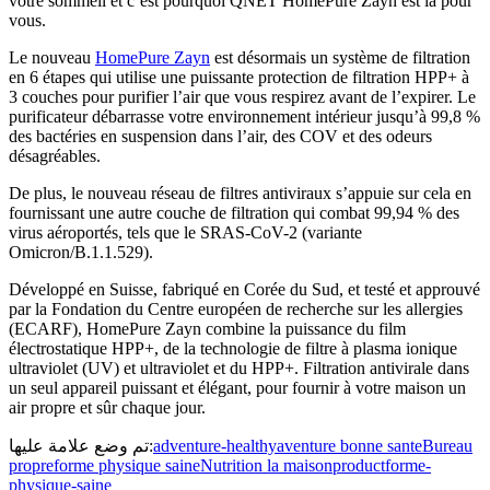
votre sommeil et c’est pourquoi QNET HomePure Zayn est là pour
vous.
Le nouveau
HomePure Zayn
est désormais un système de filtration
en 6 étapes qui utilise une puissante protection de filtration HPP+ à
3 couches pour purifier l’air que vous respirez avant de l’expirer. Le
purificateur débarrasse votre environnement intérieur jusqu’à 99,8 %
des bactéries en suspension dans l’air, des COV et des odeurs
désagréables.
De plus, le nouveau réseau de filtres antiviraux s’appuie sur cela en
fournissant une autre couche de filtration qui combat 99,94 % des
virus aéroportés, tels que le SRAS-CoV-2 (variante
Omicron/B.1.1.529).
Développé en Suisse, fabriqué en Corée du Sud, et testé et approuvé
par la Fondation du Centre européen de recherche sur les allergies
(ECARF), HomePure Zayn combine la puissance du film
électrostatique HPP+, de la technologie de filtre à plasma ionique
ultraviolet (UV) et ultraviolet et du HPP+. Filtration antivirale dans
un seul appareil puissant et élégant, pour fournir à votre maison un
air propre et sûr chaque jour.
تم وضع علامة عليها:
adventure-healthy
aventure bonne sante
Bureau
propre
forme physique saine
Nutrition la maison
productforme-
physique-saine