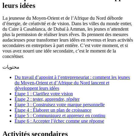
leurs idées
La jeunesse du Moyen-Orient et de l’Afrique du Nord déborde
d’énergie, de créativité et de vision. Dans les villes du monde entier,
du Caire à Casablanca, de Dubaï à Amman, les jeunes n’attendent
plus la permission de réaliser leurs rêves. Ils prennent des mesures
audacieuses pour transformer leurs idées en revenus et leurs activités
secondaires en entreprises à part entière. C’est votre moment, et si
vous avez nourri une idée secondaire, c’est le moment de la
concrétiser.
محتويات
Du travail d’appoint à l’entrepreneuriat : comment les jeunes
du Moyen-Orient et d’Afrique du Nord lancent et
développent leurs idées
Étape 1 : Clarifiez votre vision
Étape 2 : tester, apprendre, répéter
Étape 3 : Construisez votre marque personnelle
Étape 4 : Élaborer un plan de croissance
Étape 5 : Communiquez et apprenez en continu
Étape 6 : Accepter l’échec comme une réponse
Activités secondaires