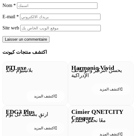
Nom
*
E-mail
*
Site web
اكتشف منتجات كيونت
PTLuxe
Harmoniq Vivid
يحسن التركيز والوظائف
بلاتينيوم خالد
الإدراكية
اكتشف المزيد
اكتشف المزيد
EDG3 Plus
Cimier QNETCITY
ارتقِ بصحتك كل يوم
Conquer
معًا نحقق التقدم
اكتشف المزيد
اكتشف المزيد