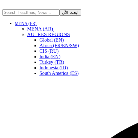
MENA (FR)
MENA (AR)
AUTRES RÉGIONS
Global (EN)
Africa (FR/EN/SW)
CIS (RU)
India (EN)
Turkey (TR)
Indonesia (ID)
South America (ES)