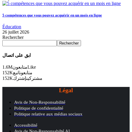
5 compétences que vous pouvez acquérir en un mois en ligne
Éducation
26 juillet 2026
Rechercher
Rechercher
ابق على اتصال
1.6M
متابعون
Like
152K
اتبع
متابعون
152K
إشترك
مشتركين
Légal
Avis de Non-Responsabilité
Politique de confidentialité
Politique relative aux médias sociaux
Accessibilité
Avis de Non-Responsabilté AI