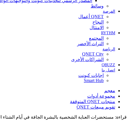
المصدر الرسمي لتحديثات كيونت والتوجيهات الواض
وسائط
الفرصة
QNET أعمال
النجاح
الامتثال
RYTHM
المجتمع
التراث الأخضر
الرياضة
QNET City
الشراكات الأخرى
QBUZZ
اتصل بنا
إجابات كيونت
Smart Hub
معجم
مجموعة أدوات
منتجات QNET المتوقفة
تقويم مبيعات QNET
قراءة:
مستحضرات العناية الشخصية بالبشرة الجافة في أيام الشتاء ال