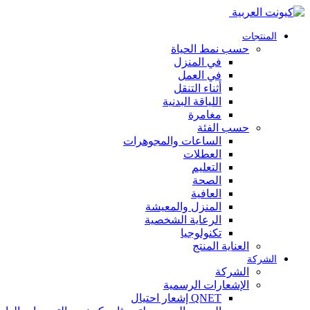
المنتجات
حسب نمط الحياة
في المنزل
في العمل
أثناء التنقل
اللياقة البدنية
مغامرة
حسب الفئة
الساعات والمجوهرات
العطلات
التعليم
الصحة
العافية
المنزل والمعيشة
الرعاية الشخصية
تكنولوجيا
العناية المنتج
الشركة
الشركة
الإشعارات الرسمية
QNET إشعار احتيال