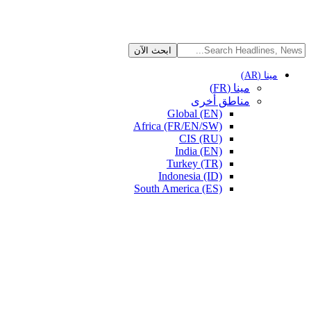
مينا (AR)
مينا (FR)
مناطق أخرى
Global (EN)
Africa (FR/EN/SW)
CIS (RU)
India (EN)
Turkey (TR)
Indonesia (ID)
South America (ES)