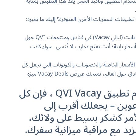
ام التطبيق وتأكيد الحجز. يعد هذا التطبيق بمثابة
: دلل نفسك وأحبائك بإقامة ليالي بسعر ثابت (ليالي Vacay) في فنادق ومنتجعات QVI حول
ط بحجز غرفة بأسعار ثابتة؛ أنت تفتح تجارب لا تُنسى، سواء كانت
 الأسعار الخاصة والخصومات والكوبونات التي تجعل كل
حجز يتم تأكيده ارخص. مع توفير يصل إلى 7% على فنادق حول العالم، تمنحك عروض Vacay Deals ميزة
باستخدام تطبيق QVI Vacay ، فإن كل
عوين – يجعلك أقرب إلى
لأمر كشكر بسيط على ولائك،
 مع مراقبة ميزانية سفرك.