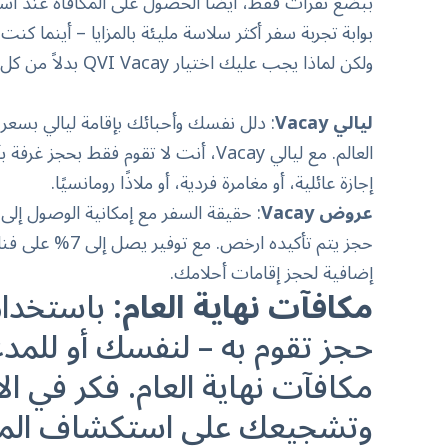
ببضع نقرات فقط، ايضا الحصول على المكافأة عند استخد
بوابة تجربة سفر أكثر سلاسة مليئة بالمزايا – أينما كنت.
ولكن لماذا يجب عليك اختيار QVI Vacay بدلاً من كل تطبيقات السفريات الأخرى المتوفرة؟ إليك ما يميزه:
ليالي Vacay
العالم. مع ليالي Vacay، أنت لا تقوم فق
إجازة عائلية، أو مغامرة فردية، أو ملاذًا رومانسيًا.
عروض Vacay
: حقيقة السفر مع إمكانية الوصول إلى
إضافية لحجز إقامات أحلامك.
مكافآت نهاية العام:
حجز تقوم به – لنفسك أو للمد
مكافآت نهاية العام. فكر في ا
وتشجيعك على استكشاف المزيد