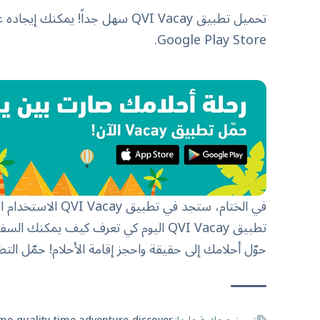
تحميل تطبيق QVI Vacay سهل جداً! يمكنك إيجاده على متجر الآب ستور
.
Google Play Store
في الختام، ستجد في 
تطبيق QVI Vacay اليوم كي تعرف كيف يمكنك السفر برفاهية مع كل رحلة.
حوّل أحلامك إلى حقيقة واحجز إقامة الأحلام! حمّل التط