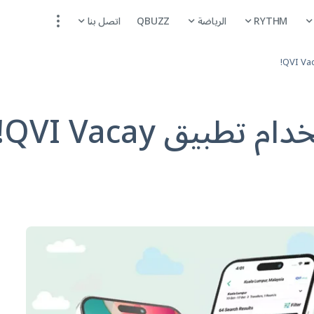
RYTHM
الرياضة
QBUZZ
اتصل بنا
بيق QVI Vacay!