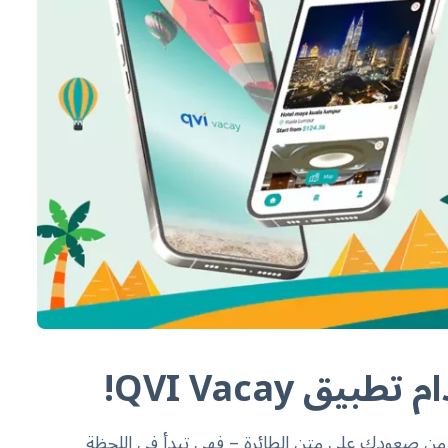
ق QVI Vacay!
ل من صعودك على متن الطائرة – فهي تبدأ في اللحظة