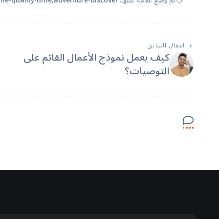
تم وضع علامة عليها:
adventure-discover
me-quality-time
المقال السابق
كيف يعمل نموذج الأعمال القائم على
التوصيات؟