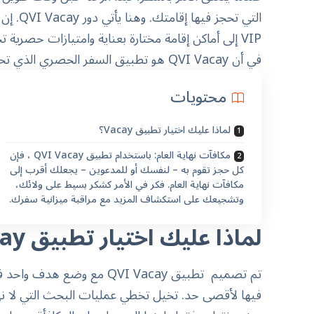
التي تح
VIP إلى أماكن إقامة مختارة بعناية وامتيازات حصرية
في أن QVI Vacay هو تطبيق السفر الحصري الذي تحتاجه على هاتفك.
محتويات
لماذا عليك اختيار تطبيق Vacay؟
مكافآت نهاية العام: باستخدام تطبيق QVI Vacay ، فإن
كل حجز تقوم به – لنفسك أو للمدعوين – يجعلك أقرب إلى
مكافآت نهاية العام. فكر في الأمر كشكر بسيط على ولائك،
وتشجيعك على استكشاف المزيد مع مراقبة ميزانية سفرك.
لماذا عليك اختيار تطبيق Vacay؟
تم تصميم تطبيق
QVI Vacay
مع وضع هدف واحد في ا
فيها لأقصى حد. تخيل تخطي عمليات البحث التي لا ن