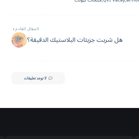
at-ho
QVI Vacay
منتجات كيونت
المقال القادم
هل شربت جزيئات البلاستيك الدقيقة؟
لا توجد تعليقات