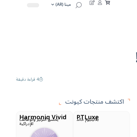
مينا (AR)
4 قراءة دقيقة
اكتشف منتجات كيونت
Harmoniq Vivid
PTLuxe
بلاتينيوم خالد
يحسن التركيز والوظائف
الإدراكية