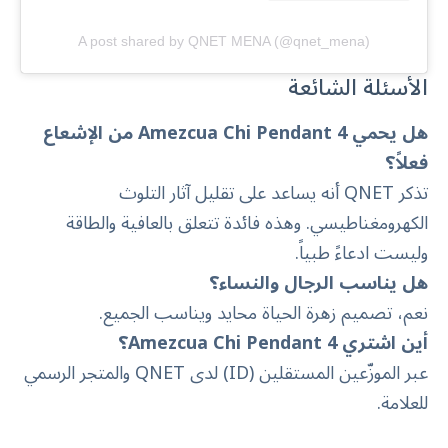
A post shared by QNET MENA (@qnet_mena)
الأسئلة الشائعة
هل يحمي
Amezcua Chi Pendant 4
من الإشعاع
فعلاً؟
تذكر QNET أنه يساعد على تقليل آثار التلوث
الكهرومغناطيسي. وهذه فائدة تتعلق بالعافية والطاقة
وليست ادعاءً طبياً.
هل يناسب الرجال والنساء؟
نعم، تصميم زهرة الحياة محايد ويناسب الجميع.
أين اشتري
4؟
Amezcua Chi Pendant
عبر الموزّعين المستقلين (ID) لدى QNET والمتجر الرسمي
للعلامة.