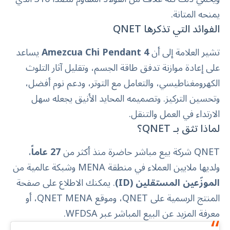
يمنحه المتانة.
الفوائد التي تذكرها QNET
تشير العلامة إلى أن
Amezcua Chi Pendant 4
يساعد
على إعادة موازنة تدفق طاقة الجسم، وتقليل آثار التلوث
الكهرومغناطيسي، والتعامل مع التوتر، ودعم نوم أفضل،
وتحسين التركيز. وتصميمه المحايد الأنيق يجعله سهل
الارتداء في العمل والتنقل.
لماذا تثق بـ QNET؟
QNET شركة بيع مباشر حاضرة منذ أكثر من
27 عاماً
،
ولديها ملايين العملاء في منطقة MENA وشبكة عالمية من
الموزّعين المستقلين (ID)
. يمكنك الاطلاع على صفحة
المنتج الرسمية على
QNET
، وموقع
QNET MENA
، أو
معرفة المزيد عن البيع المباشر عبر
WFDSA
.