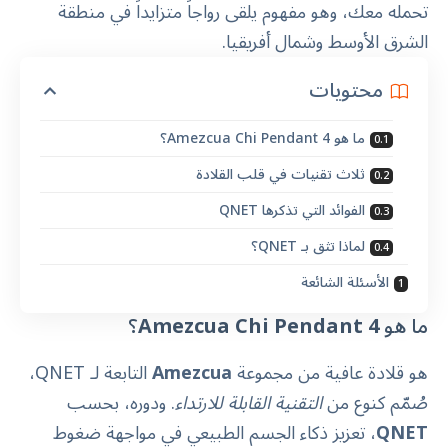
تحمله معك، وهو مفهوم يلقى رواجاً متزايداً في منطقة
الشرق الأوسط وشمال أفريقيا.
محتويات
ما هو Amezcua Chi Pendant 4؟
ثلاث تقنيات في قلب القلادة
الفوائد التي تذكرها QNET
لماذا تثق بـ QNET؟
الأسئلة الشائعة
ما هو
Amezcua Chi Pendant 4
؟
هو قلادة عافية من مجموعة
Amezcua
التابعة لـ QNET،
صُمّم كنوع من
التقنية القابلة للارتداء
. ودوره، بحسب
QNET
، تعزيز ذكاء الجسم الطبيعي في مواجهة ضغوط