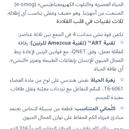
الحياة العصرية و«التلوث الكهرومغناطيسي» (e-smog)
المنبعث من أجهزتنا. وهو خفيف وعملي يناسب أي إطلالة.
ثلاث تقنيات في قلب القلادة
تكمن قوة تشي بندانت 4 في الجمع بين ثلاثة عناصر:
تقنية ART™ (تقنية
Amezcua
للرنين)
: رقاقة
مُفعّلة تعمل، وفق QNET، مع قوانين الرنين لإعادة ربط
المجال الحيوي للإنسان بإيقاعات الطبيعة وتعزيز «التشي»،
أي طاقة الحياة.
زهرة الحياة
: نقش هندسي على لوح من مادة الفضاء
6061-T6، صُمّم للتفاعل مع ترددات معيّنة ونقل طاقات
مفيدة للجسم.
الثُماني المتناسب
: قطعة من سبيكة النحاس تعتمد
مبادئ فيزياء الكم للحفاظ على توازن المجال الحيوي.
ويحمي ذلك كله غلاف من الفولاذ المقاوم للصدأ 316 الذي