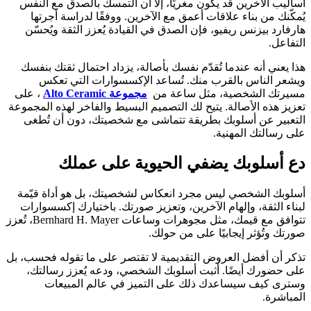
أساليب الآخرين قد يكون مغريًا، إلا أن التمسك بالصدق مع النفس
يُمكّنك من بناء علاقات أعمق مع الآخرين. ووفقًا لدراسة أجرتها
هارفارد بيزنس ريفيو، فإن الصدق في القيادة يُعزز الثقة ويُحسّن
التفاعل.
هذا يعني أنه عندما تُقدّم نفسك بأصالة، يزداد احتمال ثقتك بنفسك
ويشعر الناس بالقرب منك. تُساعد الإكسسوارات التي تعكس
مسيرتك الشخصية، مثل ساعة من
مجموعة Alto Ceramic
، على
تعزيز هذه الأصالة. يتيح لك التصميم البسيط والفاخر لهذه المجموعة
التعبير عن أسلوبك بطريقة تتماشى مع شخصيتك، دون أن تُطغى
على رسالتك المهنية.
دع أسلوبك يضفي الحيوية على عملك
أسلوبك الشخصي ليس مجرد انعكاس لشخصيتك، بل هو أداة قيّمة
لبناء الثقة، وإلهام الآخرين، وتعزيز صورتك. باختيارك إكسسوارات
تتوافق مع قيمك، مثل مجوهرات وساعات Bernhard H. Mayer، تُعزز
صورتك وتُؤثر إيجابيًا على من حولك.
تذكر أن أفضل العروض التقديمية لا تقتصر على ما تقوله فحسب، بل
على حضورك أيضًا. أثبت أسلوبك الشخصي، ودعه يُعزز رسالتك،
وسترى كيف سيساعدك ذلك على التميز في عالم المبيعات
المباشرة.