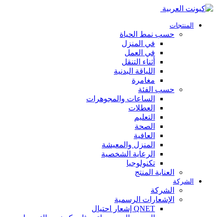
المنتجات
حسب نمط الحياة
في المنزل
في العمل
أثناء التنقل
اللياقة البدنية
مغامرة
حسب الفئة
الساعات والمجوهرات
العطلات
التعليم
الصحة
العافية
المنزل والمعيشة
الرعاية الشخصية
تكنولوجيا
العناية المنتج
الشركة
الشركة
الإشعارات الرسمية
QNET إشعار احتيال