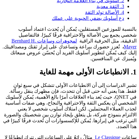
2. أسلوبك في بناء العلامة التجارية
3. الثقة معدية
4. الأصالة تولد الثقة
دع أسلوبك يضفي الحيوية على عملك
بالنسبة للموزعين المستقلين، يُمكن أن يُحدث اعتماد أسلوب
شخصي يجمع بين الأصالة والاحترافية فرقًا كبيرًا. فالتفاصيل
الدقيقة، مثل الحرفية الراقية
لمجوهرات وساعات Bernhard H.
Mayer
،
تُعزز حضورك ببراعة وتساعدك على إبراز ثقتك ومصداقيتك.
إليك كيف يُمكن لتطوير أسلوبك الفريد أن يُحسّن عروض مبيعاتك
ويُميزك عن المنافسين.
1. الانطباعات الأولى مهمة للغاية
تشير الدراسات إلى أن الانطباعات الأولى تتشكل في سبع ثوانٍ
فقط. هذا يعني أنه حتى قبل أن تتحدث، فإن مظهرك ينقل رسالة.
في QNET، حيث يُعد بناء العلاقات أمرًا بالغ الأهمية، يُمكن لأسلوبك
الشخصي أن يعكس الثقة والاحترافية والنجاح، وهي صفات أساسية
لجذب العملاء المحتملين. لكن امتلاك أسلوب شخصي لا يعني
الالتزام بنموذج شركة، بل يتعلق بإيجاد توازن بين شخصيتك والصورة
التي ترغب في إبرازها. يُمكن للإكسسوارات أن تُحدث فرقًا كبيرًا في
هذا الصدد.
ساعات
Le Classique
مثالٌ رائعٌ على الساعات التي تترك انطباعًا لا