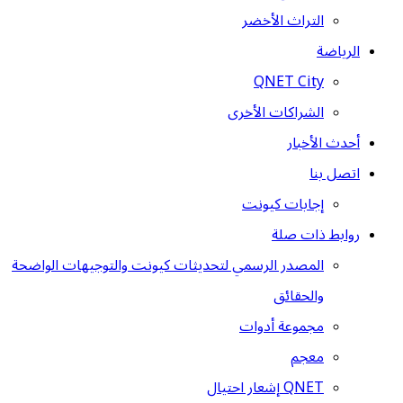
التراث الأخضر
الرياضة
QNET City
الشراكات الأخرى
أحدث الأخبار
اتصل بنا
إجابات كيونت
روابط ذات صلة
المصدر الرسمي لتحديثات كيونت والتوجيهات الواضحة
والحقائق
مجموعة أدوات
معجم
QNET إشعار احتيال