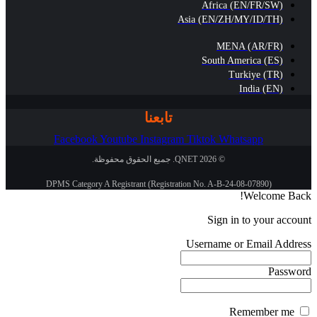
Africa (EN/FR/SW)
Asia (EN/ZH/MY/ID/TH)
MENA (AR/FR)
South America (ES)
Turkiye (TR)
India (EN)
تابعنا
Facebook
Youtube
Instagram
Tiktok
Whatsapp
© 2026 QNET. جميع الحقوق محفوظة.
DPMS Category A Registrant (Registration No. A-B-24-08-07890)
Welcome Back!
Sign in to your account
Username or Email Address
Password
Remember me