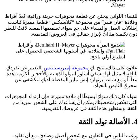
للنساء اللواتي يبحثن عن قطعة مجوهرات جريئة وراقية، تُعدّ أقراط
وقلادة “فان فلير” من مجموعة “كلاسيكس” قطعةً مميزةً تُناسب
إطلالات العمل والمساء على حدٍ سواء. تصميمها المعقد لافتٌ للنظر
دون تكلف: مثاليٌّ لإبراز جمالكِ في العروض التقديمية.
علاوة على ذلك، تتيح لكِ
مجموعة إمبريسيليتس
التعبير عن تفردكِ
بأناقةٍ لا مثيل لها. نسقي أساور البولو الذهبية والأحجار الكريمة هذه
معاً، أو مع ساعة برنهارد إتش ماير المفضلة لديكِ لتكشفي عن
سحركِ النابض بالحياة.
سواء كان ذلك سوارًا بسيطًا أو قلادة مميزة، فإن ارتداء المجوهرات
التي تعكس شخصيتك يمكن أن يساعدك على الشعور بمزيد من
الثقة، وستظهر هذه الثقة في عروضك التقديمية.
4. الأصالة تولد الثقة
يرغب الناس في التعاون مع شخص أصيل وصادق. مع أن تقليد