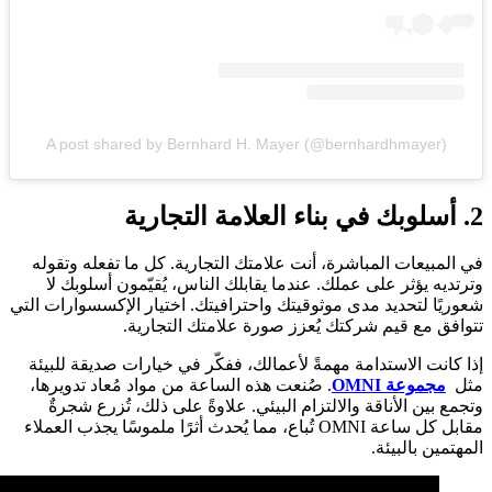
A post shared by Bernhard H. Mayer (@bernhardhmayer)
2. أسلوبك في بناء العلامة التجارية
في المبيعات المباشرة، أنت علامتك التجارية. كل ما تفعله وتقوله
وترتديه يؤثر على عملك. عندما يقابلك الناس، يُقيّمون أسلوبك لا
شعوريًا لتحديد مدى موثوقيتك واحترافيتك. اختيار الإكسسوارات التي
تتوافق مع قيم شركتك يُعزز صورة علامتك التجارية.
إذا كانت الاستدامة مهمةً لأعمالك، ففكّر في خيارات صديقة للبيئة
مثل
مجموعة OMNI
. صُنعت هذه الساعة من مواد مُعاد تدويرها،
وتجمع بين الأناقة والالتزام البيئي. علاوةً على ذلك، تُزرع شجرةٌ
مقابل كل ساعة OMNI تُباع، مما يُحدث أثرًا ملموسًا يجذب العملاء
المهتمين بالبيئة.