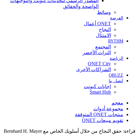
المصدر الرسمي لتحديثات كيونت والتوجيهات
الواضحة والحقائق
وسائط
الفرصة
QNET أعمال
النجاح
الامتثال
RYTHM
المجتمع
التراث الأخضر
الرياضة
QNET City
الشراكات الأخرى
QBUZZ
اتصل بنا
إجابات كيونت
Smart Hub
معجم
مجموعة أدوات
منتجات QNET المتوقفة
تقويم مبيعات QNET
قراءة:
حقق النجاح من خلال أسلوبك الخاص مع Bernhard H. Mayer