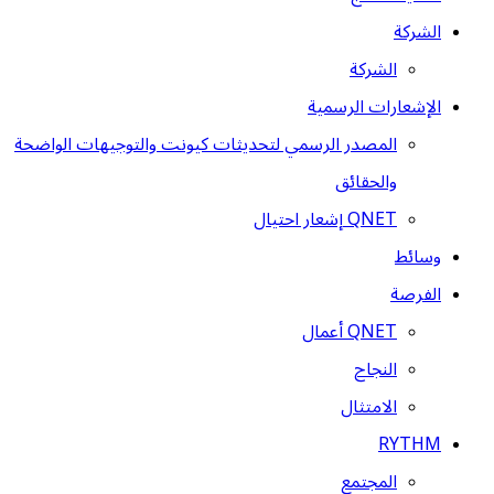
الشركة
الشركة
الإشعارات الرسمية
المصدر الرسمي لتحديثات كيونت والتوجيهات الواضحة
والحقائق
QNET إشعار احتيال
وسائط
الفرصة
QNET أعمال
النجاح
الامتثال
RYTHM
المجتمع