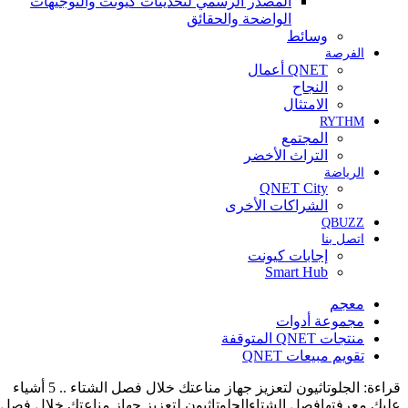
المصدر الرسمي لتحديثات كيونت والتوجيهات
الواضحة والحقائق
وسائط
الفرصة
QNET أعمال
النجاح
الامتثال
RYTHM
المجتمع
التراث الأخضر
الرياضة
QNET City
الشراكات الأخرى
QBUZZ
اتصل بنا
إجابات كيونت
Smart Hub
معجم
مجموعة أدوات
منتجات QNET المتوقفة
تقويم مبيعات QNET
قراءة:
الجلوتاثيون لتعزيز جهاز مناعتك خلال فصل الشتاء .. 5 أشياء
عليك معرفتهافصل الشتاءالجلوتاثيون لتعزيز جهاز مناعتك خلال فصل