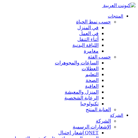
المنتجات
حسب نمط الحياة
في المنزل
في العمل
أثناء التنقل
اللياقة البدنية
مغامرة
حسب الفئة
الساعات والمجوهرات
العطلات
التعليم
الصحة
العافية
المنزل والمعيشة
الرعاية الشخصية
تكنولوجيا
العناية المنتج
الشركة
الشركة
الإشعارات الرسمية
QNET إشعار احتيال