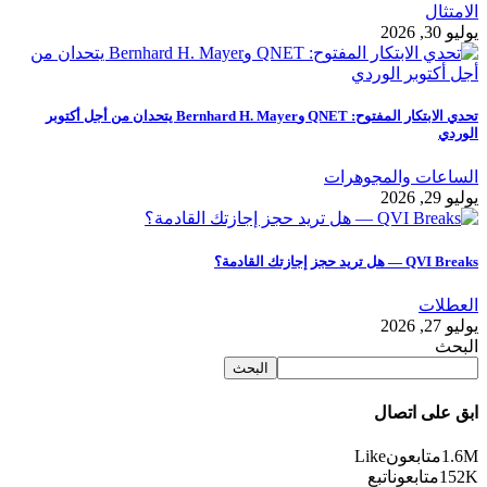
الامتثال
يوليو 30, 2026
تحدي الابتكار المفتوح: QNET وBernhard H. Mayer يتحدان من أجل أكتوبر
الوردي
الساعات والمجوهرات
يوليو 29, 2026
QVI Breaks — هل تريد حجز إجازتك القادمة؟
العطلات
يوليو 27, 2026
البحث
البحث
ابق على اتصال
1.6M
متابعون
Like
152K
متابعون
اتبع