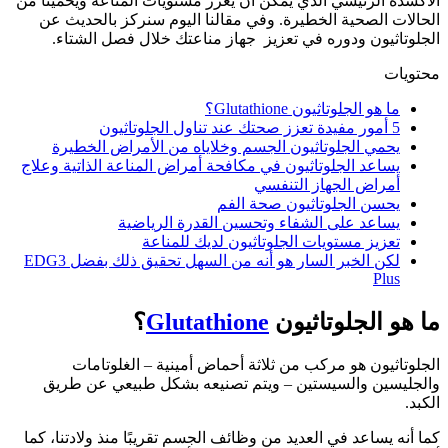
الأكسدة الرئيسي الذي يمكن أن يعزز مستويات المناعة ويحمينا من
الحالات الصحية الخطيرة. وفي مقالنا اليوم سنركز بالحديث عن
الجلوتاثيون ودوره في تعزيز جهاز مناعتك خلال فصل الشتاء.
محتويات
ما هو الجلوتاثيون Glutathione؟
5 أمور مفيدة تعزز صحتك عند تناول الجلوتاثيون
يحمي الجلوتاثيون الجسم وخلاياه من الأمراض الخطيرة
يساعد الجلوتاثيون في مكافحة أمراض المناعة الذاتية وعلاج
أمراض الجهاز التنفسي
يحسن الجلوتاثيون صحة الفم
يساعد على الشفاء وتحسين القدرة الرياضية
تعزيز مستويات الجلوتاثيون لديك للمناعة
لكن الخبر السار هو أنه من السهل تحقيق ذلك بفضل EDG3
Plus
ما هو الجلوتاثيون
Glutathione
؟
الجلوتاثيون هو مركب من ثلاثة أحماض أمينية – الغلوتامات
والجليسين والسيستين – ويتم تصنيعه بشكل طبيعي عن طريق
الكبد.
كما أنه يساعد في العديد من وظائف الجسم تقريبًا منذ ولادتنا، كما