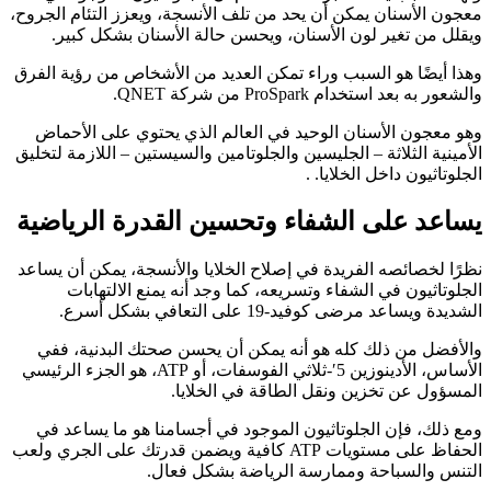
معجون الأسنان يمكن أن يحد من تلف الأنسجة، ويعزز التئام الجروح،
ويقلل من تغير لون الأسنان، ويحسن حالة الأسنان بشكل كبير.
وهذا أيضًا هو السبب وراء تمكن العديد من الأشخاص من رؤية الفرق
والشعور به بعد استخدام ProSpark من شركة QNET.
وهو معجون الأسنان الوحيد في العالم الذي يحتوي على الأحماض
الأمينية الثلاثة – الجليسين والجلوتامين والسيستين – اللازمة لتخليق
الجلوتاثيون داخل الخلايا. .
يساعد على الشفاء وتحسين القدرة الرياضية
نظرًا لخصائصه الفريدة في إصلاح الخلايا والأنسجة، يمكن أن يساعد
الجلوتاثيون في الشفاء وتسريعه، كما وجد أنه يمنع الالتهابات
الشديدة ويساعد مرضى كوفيد-19 على التعافي بشكل أسرع.
والأفضل من ذلك كله هو أنه يمكن أن يحسن صحتك البدنية، ففي
الأساس، الأدينوزين 5′-ثلاثي الفوسفات، أو ATP، هو الجزء الرئيسي
المسؤول عن تخزين ونقل الطاقة في الخلايا.
ومع ذلك، فإن الجلوتاثيون الموجود في أجسامنا هو ما يساعد في
الحفاظ على مستويات ATP كافية ويضمن قدرتك على الجري ولعب
التنس والسباحة وممارسة الرياضة بشكل فعال.