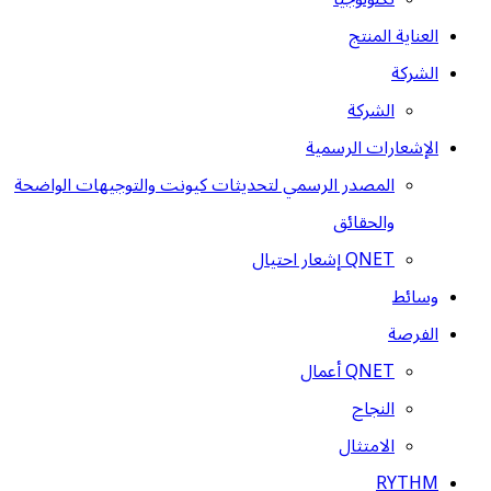
العناية المنتج
الشركة
الشركة
الإشعارات الرسمية
المصدر الرسمي لتحديثات كيونت والتوجيهات الواضحة
والحقائق
QNET إشعار احتيال
وسائط
الفرصة
QNET أعمال
النجاح
الامتثال
RYTHM