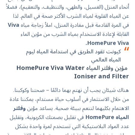
أنحاء المنزل (الغسيل، والطهي، والتنظيف، والتعقيم)، فضلاً
عن المياه القلوية لمياه الشرب الأكثر صحة في العالم. لذا
في المرة القادمة قبل مغادرة المنزل، املأ زجاجة مياه
Viva
القابلة لإعادة الاستخدام بمياه الشرب من مؤين الماء
.
HomePure Viva
كيونت تقود الطريق في استدامة المياه ليوم
المياه العالمي
مؤين وفلتر المياه
HomePure Viva Water
Ioniser and Filter
هناك شيئان يجب أن نهتم بهما دائمًا – صحتنا وكوكبنا.
من خلال الاستثمار في أسلوب حياة مستدام، يمكننا عادة
الاهتمام بكليهما لننعم ببيئة صحية. يساعد مؤين
وفلتر
المياه HomePure
في تقليل بصمتك الكربونية، وتقليل
عدد المواد البلاستيكية التي تستخدم لمرة واحدة بشكل