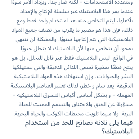
ومتعددة الاستخدامات – لكنه ضار جدا. ويزداد الأمر سوءًا
عندما يمر هذا البلاستيك عبر سلسلة الإنتاج والإمداد
بأكملها، ليتم التخلص منه بعد استخدام واحد فقط ومع
ذلك، فإن هذا هو مصير ما يقرب من نصف جميع المواد
البلاستيكية التي يتم إنتاجها سنويًا، والمشكلة لن تنتهي
بمجرد أن نتخلص منها لأن البلاستيك لا يتحلل حيويًا.
في الواقع، ليس البلاستيك فقط غير قابل للتحلل، بل هو
ينتج قطعًا صغيرة تسمى اللدائن الدقيقة والتي يستهلكها
البشر والحيوانات، و إن استهلاك هذه المواد البلاستيكية
الدقيقة يعد سام و خطر، لذلك تعتبر العناصر البلاستيكية
المهملة – و بشكل أساسي أكياس التسوق البلاستيكية –
مسؤولة عن الخنق والاختناق والتسمم المميت للحياة
البرية، ولا سيما تلويث محيطات الكوكب والحياة البحرية.
فيما يلي ثلاثة نصائح للحد من استخدام
البلاستيك؟