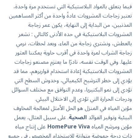
فيما يتعلق بالمواد البلاستيكية التي تستخدم مرة واحدة،
تعتبر زجاجات المشروبات عادةً واحدة من أكثر المساهمين
المذنبين، من البداية إلى النهاية، يكون عمر زجاجة
المشروبات البلاستيكية في حده الأدنى كالتالي : نشعر
بالعطش، ونشتري زجاجة من الماء، وبعد لحظات، نرمي
زجاجة الشراب لمرة واحدة في أقرب حاوية يمكننا العثور
عليها. وفي الوقت نفسه، نادرًا ما يعتزم مصنعو زجاجات
المشروبات البلاستيكية إعادة استخدام قواريرهم، مما قد
يؤدي إلى خطر الترشيح الكيميائي، وخدوش السطح التي
تؤدي إلى نمو البكتيريا، وعدم التوافق مع مختلف السوائل
ودرجات الحرارة التي تؤدي إلى الاختلال البيئي.
مؤين المياه في المنزل هو الحل الأمثل لمعالجة المخاوف
البيئية وتوفير الفوائد
الصحية
. على سبيل المثال، يعمل
مؤين ومرشح المياه
HomePure Viva
على إنتاج مياه
ذات درجة حموضة متوازنة للاستخدام المخصص في جميع