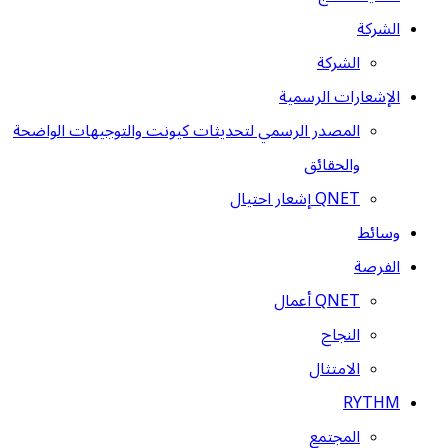
الشركة
الشركة
الإشعارات الرسمية
المصدر الرسمي لتحديثات كيونت والتوجيهات الواضحة
والحقائق
QNET إشعار احتيال
وسائط
الفرصة
QNET أعمال
النجاح
الامتثال
RYTHM
المجتمع