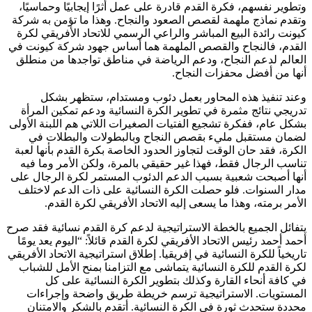
وتطوير نفسهم، فكرة القدم قادرة على عمل أثرًا إيجابيًا وحماسيًا،
وتقدم نماذج ملهمة لقصص الصعود والنجاح. وهذا ما تؤمن به شركة
كيونت رائدة البيع المباشر والراعي الرسمي للاتحاد الأفريقي لكرة
القدم، فالنجاح والقصص الملهمة هما أساس جهود شركة كيونت في
العالم لدعم النجاح، ودعم الرياضة في مناطق تواجدها من منطلق
أنها من أفضل محفزات النجاح.
وعند تنفيذ هذه المحاور بعمل دئوب ومستدام، ستظهر بشكل
تدريجي نتائج مثمرة في تطوير الكرة النسائية ودعم تمكين المرأة
بشكل عام، ففكرة تشجيع الفتيات الصغيرات اللاتي هم اللبنة الأولى
لضمان مستقبل مليء بقصص النجاح وبالبطولات والبطلات في
الكرة، فقد حان الوقت لتجاوز الحدود الخاصة بكرة القدم بأنها لعبة
تناسب الرجال فقط، فهذا غير حقيقي بالمرة، ولكن الأمر وما فيه
أنها أصبحت شعبية بسبب الدعم الدئوب المستمر لكرة الرجال على
مدار السنوات. فلو حصلت الكرة النسائية على ذات الدعم لاختلف
الأمر برمته، وهذا ما يسعى إليه الاتحاد الأفريقي لكرة القدم.
يتفائل الجميع بالخطة الاستراتيجية لدعم كرة القدم نسائية فقد صرح
أحمد أحمد رئيس الاتحاد الأفريقي لكرة القدم قائلاً: “اليوم يعد يومًا
تاريخياً للكرة النسائية في إفريقيا. إطلاق استراتيجية الاتحاد الأفريقي
لكرة القدم للكرة النسائية يتماشى مع التزامنا بمنح الأمل للشباب
في كافة أنحاء القارة وكذلك بتطوير الكرة النسائية على كل
المستويات. الاستراتيجية ترسم خريطة طريق واضحة وإجراءات
محددة ستحدث ثورة في الكرة النسائية. أتقدم بالشكر والامتنان