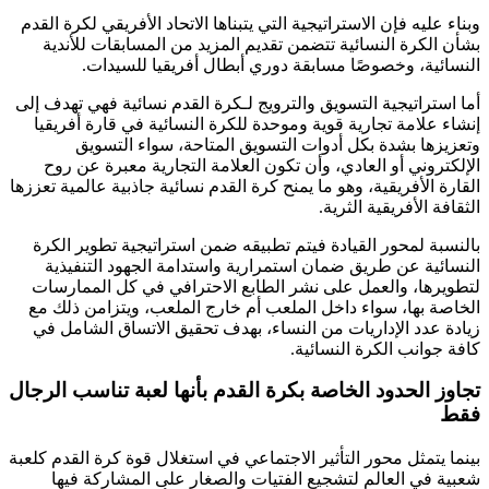
وبناء عليه فإن الاستراتيجية التي يتبناها الاتحاد الأفريقي لكرة القدم
بشأن الكرة النسائية تتضمن تقديم المزيد من المسابقات للأندية
النسائية، وخصوصًا مسابقة دوري أبطال أفريقيا للسيدات.
أما استراتيجية التسويق والترويج لـكرة القدم نسائية فهي تهدف إلى
إنشاء علامة تجارية قوية وموحدة للكرة النسائية في قارة أفريقيا
وتعزيزها بشدة بكل أدوات التسويق المتاحة، سواء التسويق
الإلكتروني أو العادي، وأن تكون العلامة التجارية معبرة عن روح
القارة الأفريقية، وهو ما يمنح كرة القدم نسائية جاذبية عالمية تعززها
الثقافة الأفريقية الثرية.
بالنسبة لمحور القيادة فيتم تطبيقه ضمن استراتيجية تطوير الكرة
النسائية عن طريق ضمان استمرارية واستدامة الجهود التنفيذية
لتطويرها، والعمل على نشر الطابع الاحترافي في كل الممارسات
الخاصة بها، سواء داخل الملعب أم خارج الملعب، ويتزامن ذلك مع
زيادة عدد الإداريات من النساء، بهدف تحقيق الاتساق الشامل في
كافة جوانب الكرة النسائية.
تجاوز الحدود الخاصة بكرة القدم بأنها لعبة تناسب الرجال
فقط
بينما يتمثل محور التأثير الاجتماعي في استغلال قوة كرة القدم كلعبة
شعبية في العالم لتشجيع الفتيات والصغار على المشاركة فيها