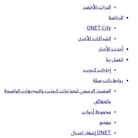
التراث الأخضر
الرياضة
QNET City
الشراكات الأخرى
أحدث الأخبار
اتصل بنا
إجابات كيونت
روابط ذات صلة
المصدر الرسمي لتحديثات كيونت والتوجيهات الواضحة
والحقائق
مجموعة أدوات
معجم
QNET إشعار احتيال