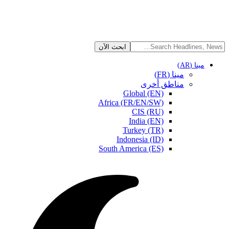
مينا (AR)
مينا (FR)
مناطق أخرى
Global (EN)
Africa (FR/EN/SW)
CIS (RU)
India (EN)
Turkey (TR)
Indonesia (ID)
South America (ES)