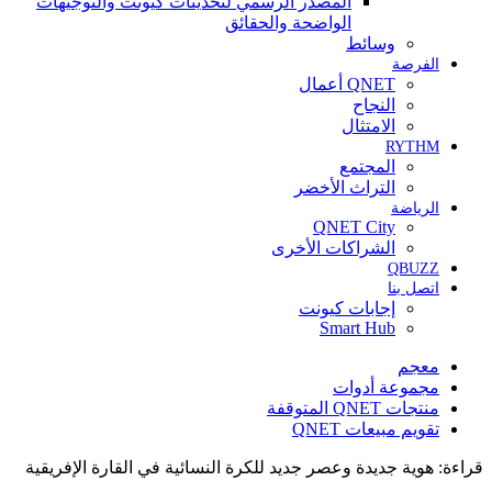
المصدر الرسمي لتحديثات كيونت والتوجيهات
الواضحة والحقائق
وسائط
الفرصة
QNET أعمال
النجاح
الامتثال
RYTHM
المجتمع
التراث الأخضر
الرياضة
QNET City
الشراكات الأخرى
QBUZZ
اتصل بنا
إجابات كيونت
Smart Hub
معجم
مجموعة أدوات
منتجات QNET المتوقفة
تقويم مبيعات QNET
قراءة:
هوية جديدة وعصر جديد للكرة النسائية في القارة الإفريقية