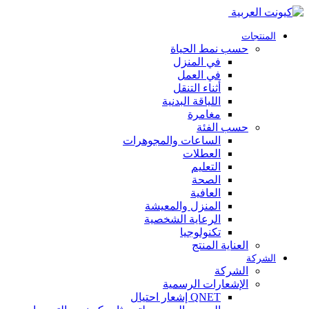
المنتجات
حسب نمط الحياة
في المنزل
في العمل
أثناء التنقل
اللياقة البدنية
مغامرة
حسب الفئة
الساعات والمجوهرات
العطلات
التعليم
الصحة
العافية
المنزل والمعيشة
الرعاية الشخصية
تكنولوجيا
العناية المنتج
الشركة
الشركة
الإشعارات الرسمية
QNET إشعار احتيال