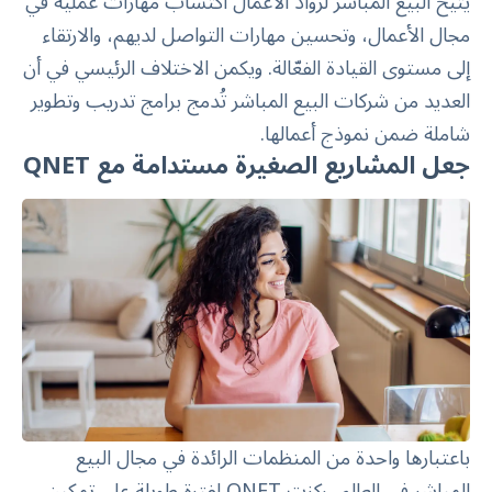
يتيح البيع المباشر لرواد الأعمال اكتساب مهارات عملية في
مجال الأعمال، وتحسين مهارات التواصل لديهم، والارتقاء
إلى مستوى القيادة الفعّالة. ويكمن الاختلاف الرئيسي في أن
العديد من شركات البيع المباشر تُدمج برامج تدريب وتطوير
شاملة ضمن نموذج أعمالها.
جعل المشاريع الصغيرة مستدامة مع QNET
باعتبارها واحدة من المنظمات الرائدة في مجال البيع
المباشر في العالم، ركزت QNET لفترة طويلة على تمكين