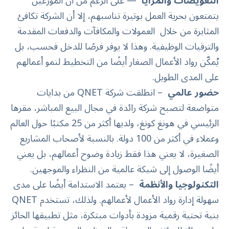
التعويضات والمزايا
— على الرغم من أن الموزعين
يتمتعون بحرية العمل بوتيرة تناسبهم، إلا أن الشركة تكافئ
المثابرة من خلال
العمولات
والمكافآت والدفعات المقدمة
والترقيات الوظيفية. وهذا لا يوفر فرصًا للدخل فحسب، بل
يُمكّن رواد الأعمال الصغار أيضًا من التخطيط لنمو أعمالهم
على المدى الطويل.
حضور عالمي
– انطلقت شركة QNET من بدايات
متواضعة لتصبح شركة رائدة في مجال البيع المباشر، مقرها
الرئيسي في هونغ كونغ، ولديها أكثر من 25 مكتبًا حول العالم
وعملاء في أكثر من 100 دولة. بالنسبة لأصحاب المشاريع
الصغيرة، لا يعني هذا فقط زيادة وضوح أعمالهم، بل يعني
أيضًا الوصول إلى شبكة عالمية من النظراء والموجهين.
التكنولوجيا والأنظمة
– يعتمد الاستدامة أيضًا على مدى
سهولة إدارة رواد الأعمال لأعمالهم. ولذلك، تستخدم QNET
بنية تحتية رقمية مزودة بأدوات مبتكرة، مثل تطبيقها الحائز