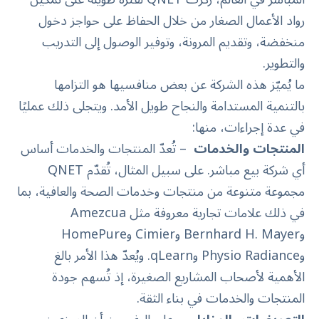
رواد الأعمال الصغار من خلال الحفاظ على حواجز دخول
منخفضة، وتقديم المرونة، وتوفير الوصول إلى التدريب
والتطوير.
ما يُميّز هذه الشركة عن بعض منافسيها هو التزامها
بالتنمية المستدامة والنجاح طويل الأمد. ويتجلى ذلك عمليًا
في عدة إجراءات، منها:
المنتجات والخدمات
– تُعدّ المنتجات والخدمات أساس
أي شركة بيع مباشر. على سبيل المثال، تُقدّم QNET
مجموعة متنوعة من منتجات وخدمات الصحة والعافية، بما
في ذلك علامات تجارية معروفة مثل Amezcua
وBernhard H. Mayer وCimier وHomePure
وPhysio Radiance وqLearn. ويُعدّ هذا الأمر بالغ
الأهمية لأصحاب المشاريع الصغيرة، إذ تُسهم جودة
المنتجات والخدمات في بناء الثقة.