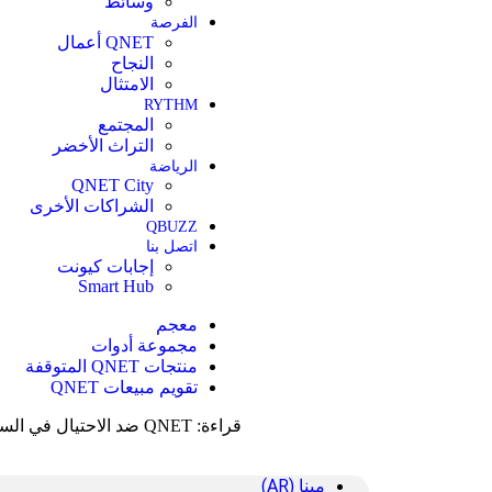
وسائط
الفرصة
QNET أعمال
النجاح
الامتثال
RYTHM
المجتمع
التراث الأخضر
الرياضة
QNET City
الشراكات الأخرى
QBUZZ
اتصل بنا
إجابات كيونت
Smart Hub
معجم
مجموعة أدوات
منتجات QNET المتوقفة
تقويم مبيعات QNET
قراءة:
QNET ضد الاحتيال في السفر وعمليات الاحتيال في التأشيرة
مينا (AR)