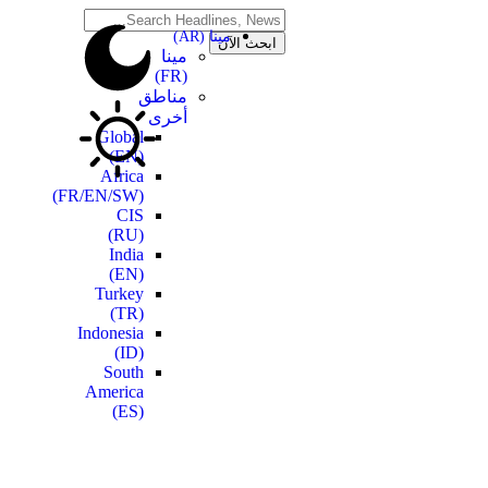
مينا (AR)
مينا
(FR)
مناطق
أخرى
Global
(EN)
Africa
(FR/EN/SW)
CIS
(RU)
India
(EN)
Turkey
(TR)
Indonesia
(ID)
South
America
(ES)