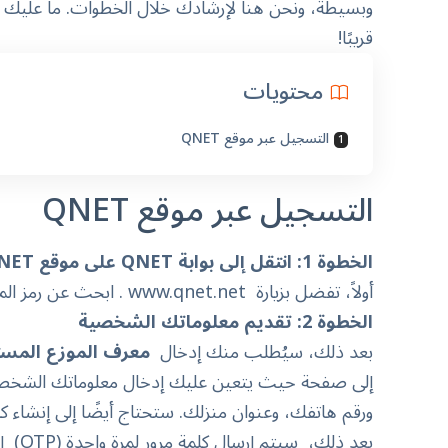
وبسيطة، ونحن هنا لإرشادك خلال الخطوات. ما عليك 
قريبًا!
محتويات
التسجيل عبر موقع QNET
التسجيل عبر موقع QNET
الخطوة 1: انتقل إلى بوابة QNET على موقع QNET الإلكتروني
أولاً، تفضل بزيارة
www.qnet.net
. ابحث عن رمز الم
الخطوة 2: تقديم معلوماتك الشخصية
بعد ذلك، سيُطلب منك إدخال
معرف الموزع المست
إلى صفحة حيث يتعين عليك إدخال معلوماتك الشخصية
ورقم هاتفك، وعنوان منزلك. ستحتاج أيضًا إلى إنشاء ك
بعد ذ