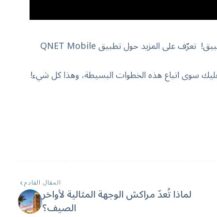
الخطوات هي نفسها، ما عليك سوى تنفيذها على التطبيق! تعرّف على المزيد حول تطبيق QNET Mobile
 ما عليك سوى اتباع هذه الخطوات البسيطة، وهذا كل شيء!
المقال القادم
لماذا تُعدّ مراكش الوجهة المثالية لأواخر
الصيف؟