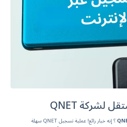
 لشركة QNET
؟ إنه خيار رائع! عملية تسجيل
QNET
سهلة