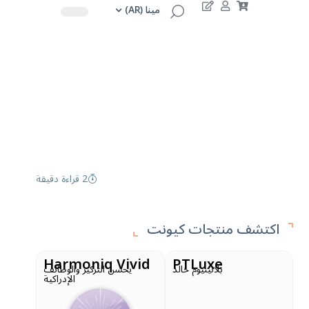
مينا (AR)
2 قراءة دقيقة
اكتشف منتجات كيونت
Harmoniq Vivid
PTLuxe
بلاتينيوم خالد
يحسن التركيز والوظائف
الإدراكية