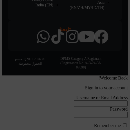
Asia
India (EN)
(EN/ZH/MY/ID/TH)
تابعنا
DPMS Category A Registrant
© 2026 QNET. جميع
(Registration No. A-B-24-08-
الحقوق محفوظة.
07890)
Welcome Back!
Sign in to your account
Username or Email Address
Password
Remember me