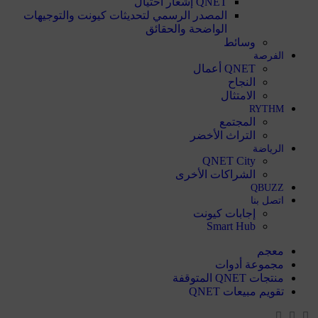
QNET إشعار احتيال
المصدر الرسمي لتحديثات كيونت والتوجيهات
الواضحة والحقائق
وسائط
الفرصة
QNET أعمال
النجاح
الامتثال
RYTHM
المجتمع
التراث الأخضر
الرياضة
QNET City
الشراكات الأخرى
QBUZZ
اتصل بنا
إجابات كيونت
Smart Hub
معجم
مجموعة أدوات
منتجات QNET المتوقفة
تقويم مبيعات QNET