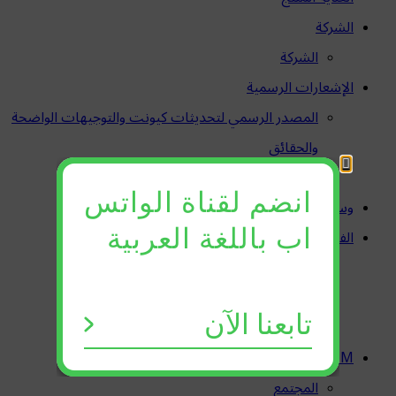
الشركة
الشركة
الإشعارات الرسمية
المصدر الرسمي لتحديثات كيونت والتوجيهات الواضحة
والحقائق
QNET إشعار احتيال
انضم لقناة الواتس
وسائط
اب باللغة العربية
الفرصة
QNET أعمال
النجاح
تابعنا الآن
الامتثال
RYTHM
المجتمع