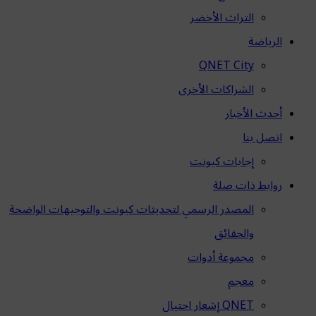
التراث الأخضر
الرياضة
QNET City
الشراكات الأخرى
أحدث الأخبار
اتصل بنا
إجابات كيونت
روابط ذات صلة
المصدر الرسمي لتحديثات كيونت والتوجيهات الواضحة
والحقائق
مجموعة أدوات
معجم
QNET إشعار احتيال