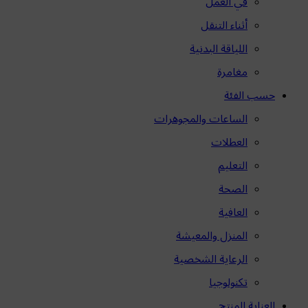
في العمل
أثناء التنقل
اللياقة البدنية
مغامرة
حسب الفئة
الساعات والمجوهرات
العطلات
التعليم
الصحة
العافية
المنزل والمعيشة
الرعاية الشخصية
تكنولوجيا
العناية المنتج