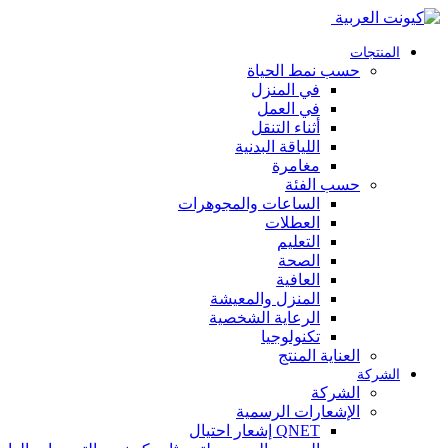
المنتجات
حسب نمط الحياة
في المنزل
في العمل
أثناء التنقل
اللياقة البدنية
مغامرة
حسب الفئة
الساعات والمجوهرات
العطلات
التعليم
الصحة
العافية
المنزل والمعيشة
الرعاية الشخصية
تكنولوجيا
العناية المنتج
الشركة
الشركة
الإشعارات الرسمية
QNET إشعار احتيال