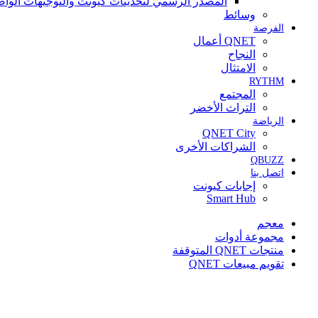
المصدر الرسمي لتحديثات كيونت والتوجيهات الواض
وسائط
الفرصة
QNET أعمال
النجاح
الامتثال
RYTHM
المجتمع
التراث الأخضر
الرياضة
QNET City
الشراكات الأخرى
QBUZZ
اتصل بنا
إجابات كيونت
Smart Hub
معجم
مجموعة أدوات
منتجات QNET المتوقفة
تقويم مبيعات QNET