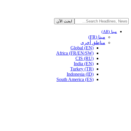
مينا (AR)
مينا (FR)
مناطق أخرى
Global (EN)
Africa (FR/EN/SW)
CIS (RU)
India (EN)
Turkey (TR)
Indonesia (ID)
South America (ES)