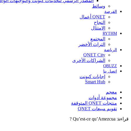
المصدر الرسمي لتحديثات كيونت والتوجيهات الواض
وسائط
الفرصة
QNET أعمال
النجاح
الامتثال
RYTHM
المجتمع
التراث الأخضر
الرياضة
QNET City
الشراكات الأخرى
QBUZZ
اتصل بنا
إجابات كيونت
Smart Hub
معجم
مجموعة أدوات
منتجات QNET المتوقفة
تقويم مبيعات QNET
قراءة:
Qu’est-ce qu’Amezcua ?