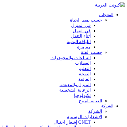
المنتجات
حسب نمط الحياة
في المنزل
في العمل
أثناء التنقل
اللياقة البدنية
مغامرة
حسب الفئة
الساعات والمجوهرات
العطلات
التعليم
الصحة
العافية
المنزل والمعيشة
الرعاية الشخصية
تكنولوجيا
العناية المنتج
الشركة
الشركة
الإشعارات الرسمية
QNET إشعار احتيال