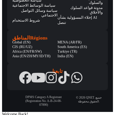
سياسة الخصوصية
والسلوك
سياسة الوسائط الاجتماعية
مدونة قواعد السلوك
سياسة وسائل التواصل
والأخلاق
الاجتماعي
إخلاء المسؤولية بشأن AI
شروط الاستخدام
تنصل
المناطق
Régions
Global (EN)
MENA (AR/FR)
CIS (RU/UZ)
South America (ES)
Africa (EN/FR/SW)
Turkiye (TR)
Asia (EN/ZH/MY/ID/TH)
India (EN)
تابعنا
DPMS Category A Registrant
© 2026 QNET. جميع
(Registration No. A-B-24-08-
الحقوق محفوظة.
07890)
Welcome Back!