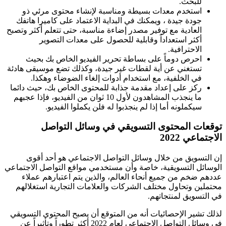
للبحث.
استخدم معدات بسيطة ومناسبة لإنشاء محتوى مرئي ذو
جودة جيدة ، ويمكنك في البداية الاعتماد على كاميرا هاتفك
العادية مع توفير مصدر إضاءة مناسبة، حتى تتعلم أكثر وتصبح
أكثر استعداداً وقابلية للحصول على معدات التصوير
الاحترافية.
احرص دوماً على بساطة تحرير الفيديو الخاص بك بحيث
تستغني عن أية لقطات غير جيدة، وكذلك تضع موسيقى هادئة
في الخلفية، مع استخدام أدوات إلغاء الضوضاء وهكذا.
ركز على إعداد مقدمة جذابة للمحتوى الخاص بك، حيث دائما
ما ينجذب المشاهدون لأول 10 ثوان من الفيديو، فإذا عجبهم
سيكملونه أما إذا لم ينجذبوا له فلن يكملوا الفيديو.
توقعات المحتوى التسويقي في وسائل التواصل
الاجتماعي 2022
إن التسويق من خلال وسائل التواصل الاجتماعي هو أحد أقوى
الوسائل التسويقية، خاصة وأن مستخدمي مواقع التواصل الاجتماعي
عددهم ضخم من جميع أنحاء العالم، والذين يتم اعتبارهم عملاء
محتملين وتحاول مختلف الشركات والعلامات التجارية استغلالهم
في التسويق لمنتجاتهم.
لذلك تشير الإحصائيات أنه من المتوقع أن يصبح المحتوى التسويقي
في وسائل التواصل الاجتماعي لعام 2022 أكثر تطوراً وتأثيراً عن