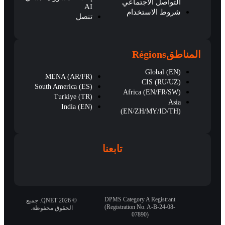
التواصل الاجتماعي
AI
شروط الاستخدام
تنصل
المناطق
Régions
Global (EN)
MENA (AR/FR)
CIS (RU/UZ)
South America (ES)
Africa (EN/FR/SW)
Turkiye (TR)
Asia
India (EN)
(EN/ZH/MY/ID/TH)
تابعنا
DPMS Category A Registrant
© 2026 QNET. جميع
(Registration No. A-B-24-08-
الحقوق محفوظة.
07890)