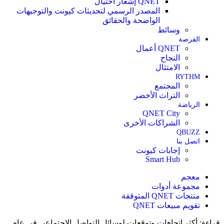
QNET إشعار احتيال
المصدر الرسمي لتحديثات كيونت والتوجيهات
الواضحة والحقائق
وسائط
الفرصة
QNET أعمال
النجاح
الامتثال
RYTHM
المجتمع
التراث الأخضر
الرياضة
QNET City
الشراكات الأخرى
QBUZZ
اتصل بنا
إجابات كيونت
Smart Hub
معجم
مجموعة أدوات
منتجات QNET المتوقفة
تقويم مبيعات QNET
قراءة:
أكثر اتجاهات وتوقعات لوسائل التواصل الاجتماعي في عام