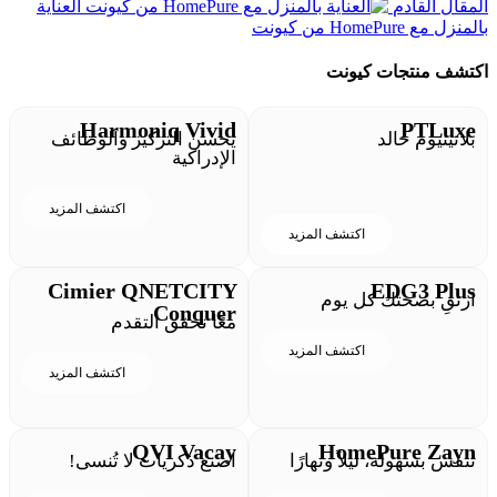
المقال القادم
العناية
بالمنزل مع HomePure من كيونت
اكتشف منتجات كيونت
Harmoniq Vivid
PTLuxe
بلاتينيوم خالد
يحسن التركيز والوظائف
الإدراكية
اكتشف المزيد
اكتشف المزيد
Cimier QNETCITY
EDG3 Plus
ارتقِ بصحتك كل يوم
Conquer
معًا نحقق التقدم
اكتشف المزيد
اكتشف المزيد
QVI Vacay
HomePure Zayn
تنفس بسهولة، ليلاً ونهارًا
اصنع ذكريات لا تُنسى!