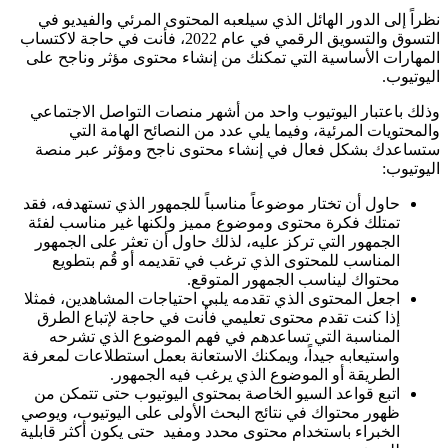
نظراً إلى الدور الهائل الذي سيلعبه المحتوى المرئي والفيديو في
التسوق والتسويق الرقمي في عام 2022، فأنت في حاجة لاكتساب
المهارات الأساسية التي تمكنك من إنشاء محتوى مؤثر وناجح على
اليوتيوب.
وذلك باعتبار اليوتيوب واحد من أشهر منصات التواصل الاجتماعي
والمحتويات المرئية، وفيما يلي عدد من النصائح الهامة التي
ستساعدك بشكل فعال في إنشاء محتوى ناجح ومؤثر عبر منصة
اليوتيوب:
حاول أن تختار موضوعاً مناسباً للجمهور الذي تستهدفه، فقد
تمتلك فكرة محتوى وموضوع مميز ولكنها غير مناسب لفئة
الجمهور التي تركز عليه، لذلك حاول أن تعثر على الجمهور
المناسب للمحتوى الذي ترغب في تقديمه أو قُم بتطويع
محتواك ليناسب الجمهور المتوقع.
اجعل المحتوى الذي تقدمه يلبي احتياجات المشاهدين، فمثلا
إذا كنت تقدم محتوى تعليمي فأنت في حاجة لإتباع الطرق
المناسبة التي تساعدهم في فهم الموضوع الذي تشرحه
واستيعابه جيداً، ويمكنك الاستعانة بعمل استطلاعات لمعرفة
الطريقة أو الموضوع الذي يرغب فيه الجمهور.
اتبع قواعد السيو الخاصة بمحتوى اليوتيوب حتى تتمكن من
ظهور محتواك في نتائج البحث الأولى على اليوتيوب، ويوصي
الخبراء باستخدام محتوى محدد ومفيد حتى يكون أكثر قابلية