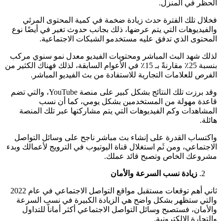
الحظر في المنزل.
فخلال تلك الفترة حدث زيادة ضخمة في كمية المحتوى المرئي
والفيديوهات التي يتم عرضها، ذلك بجانب حدوث تغير في أيضًا نوع
المحتوى الذي تدفق عليه مستخدمو الشبكات الاجتماعية.
لذلك شهد البث المباشر ومحتويات الفيديو معدل نمو سنوي مركب
بنسبة 25٪ مقارنةً بـ 15٪ في الأعوام السابقة، لذلك فهناك الكثير من
الفرص للعلامات التجارية للاستفادة من بث الفيديو المباشر.
وقد برزت تلك النتائج بشكل كبير على منصة YouTube، والتي تضم
قاعدة مهولة من المستخدمين بشكل يومي، كما أن نسب
المشاهدات وكم الفيديوهات التي يتم مشاركتها عبر تلك المنصة
هائلة.
واكتساب القدرة على إنشاء بث مباشر ناجح على وسائل التواصل
الاجتماعي، ومن ثَم استغلال قناة اليوتيوب في الترويج لأعمالك وبدء
مشروعك الخاص وتصبح قائد عملك.
زيادة نسب السرعة والأمان
ثاني أهم توقعات مستقبل مواقع التواصل الاجتماعي في عام 2022
والتي ستظهر بشكل واضح هي الزيادة الكبيرة في نسب السرعة
والأمان، فستصبح وسائل التواصل الاجتماعي أكثر أماناً للتداول
والتجارة الإلكترونية.