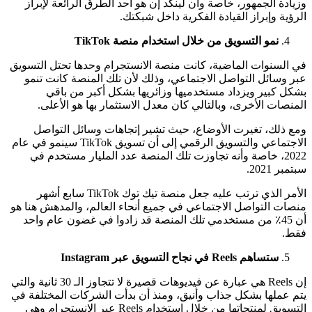
وزيادة الجمهور، خاصة وأن لينكد إن هو أحد الطرق الرائعة لإبراز
الرؤية وإبراز القيادة الفكرية داخل شبكتك.
نمو التسويق من خلال استخدام منصة TikTok
في السنوات الماضية، كانت منصة الانستجرام وحدها تحتل التسويق
عبر وسائل التواصل الاجتماعي، وذلك لأن تلك المنصة كانت تنمو
بشكل كبير ويزداد مستخدميها وزائريها بشكل أكبر من باقي
المنصات الأخرى، وبالتالي كان معدل الاستثمار بها هو الأعلى.
ومع ذلك، تغيرت الأوضاع، حيث تشير إتجاهات وسائل التواصل
الاجتماعي والتسويق الرقمي إلى أن تسويق TikTok سينمو في عام
2022، خاصة وأنه تجاوزت تلك المنصة عدد المليار مستخدم في
سبتمبر 2021.
الأمر الذي ترتب عليه جعل منصة تيك توك TikTok سابع أشهر
منصات التواصل الاجتماعي في جميع أنحاء العالم، والمدهش هنا هو
أن 45٪ من مستخدمي تلك المنصة قد زادوا في غضون عام واحد
فقط.
ستساهم Reels في نجاح التسويق عبر Instagram
إن Reels هي عبارة عن فيديوهات قصيرة لا تتجاوز الـ 30 ثانية والتي
يتم عملها بشكل جذاب وأنيق، ومنذ أن بدأت الشركات المختلفة في
التسويق لمنتجاتها من خلال استخدام Reels عبر الانستجرام وهي