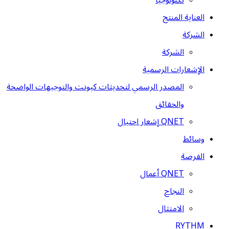
تكنولوجيا
العناية المنتج
الشركة
الشركة
الإشعارات الرسمية
المصدر الرسمي لتحديثات كيونت والتوجيهات الواضحة
والحقائق
QNET إشعار احتيال
وسائط
الفرصة
QNET أعمال
النجاح
الامتثال
RYTHM