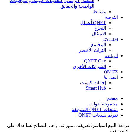
المصدر الرسمي لتحديثات كيونت والتوجيهات
الواضحة والحقائق
وسائط
الفرصة
QNET أعمال
النجاح
الامتثال
RYTHM
المجتمع
التراث الأخضر
الرياضة
QNET City
الشراكات الأخرى
QBUZZ
اتصل بنا
إجابات كيونت
Smart Hub
معجم
مجموعة أدوات
منتجات QNET المتوقفة
تقويم مبيعات QNET
قراءة:
البيع المباشر: تعريفه، مميزاته، وأهم النصائح تساعدك على
التقدم فيه