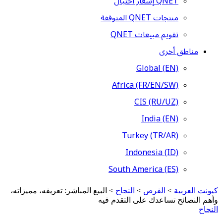
QNET إشعار احتيال
منتجات QNET المتوقفة
تقويم مبيعات QNET
مناطق أخرى
Global (EN)
Africa (FR/EN/SW)
CIS (RU/UZ)
India (EN)
Turkey (TR/AR)
Indonesia (ID)
South America (ES)
كيونت العربية
>
الفرص
>
النجاح
>
البيع المباشر: تعريفه، مميزاته،
وأهم النصائح تساعدك على التقدم فيه
النجاح