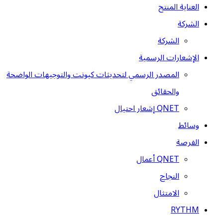
العناية المنتج
الشركة
الشركة
الإشعارات الرسمية
المصدر الرسمي لتحديثات كيونت والتوجيهات الواضحة
والحقائق
QNET إشعار احتيال
وسائط
الفرصة
QNET أعمال
النجاح
الامتثال
RYTHM