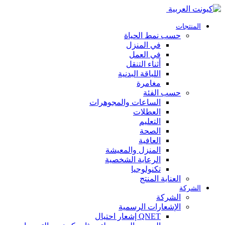
المنتجات
حسب نمط الحياة
في المنزل
في العمل
أثناء التنقل
اللياقة البدنية
مغامرة
حسب الفئة
الساعات والمجوهرات
العطلات
التعليم
الصحة
العافية
المنزل والمعيشة
الرعاية الشخصية
تكنولوجيا
العناية المنتج
الشركة
الشركة
الإشعارات الرسمية
QNET إشعار احتيال