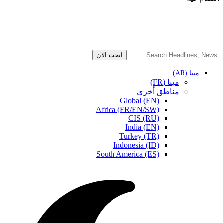
مينا (AR)
مينا (FR)
مناطق أخرى
Global (EN)
Africa (FR/EN/SW)
CIS (RU)
India (EN)
Turkey (TR)
Indonesia (ID)
South America (ES)