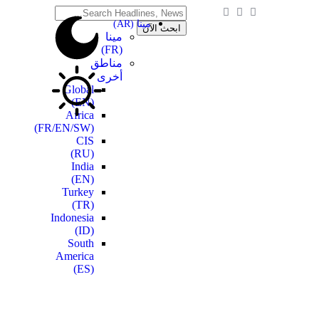
مينا (AR)
مينا
(FR)
مناطق
أخرى
Global
(EN)
Africa
(FR/EN/SW)
CIS
(RU)
India
(EN)
Turkey
(TR)
Indonesia
(ID)
South
America
(ES)