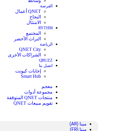
وسائط
الفرصة
QNET أعمال
النجاح
الامتثال
RYTHM
المجتمع
التراث الأخضر
الرياضة
QNET City
الشراكات الأخرى
QBUZZ
اتصل بنا
إجابات كيونت
Smart Hub
معجم
مجموعة أدوات
منتجات QNET المتوقفة
تقويم مبيعات QNET
مينا (AR)
مينا (FR)