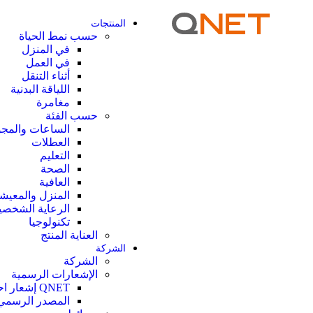
المنتجات
حسب نمط الحياة
في المنزل
في العمل
أثناء التنقل
اللياقة البدنية
مغامرة
حسب الفئة
الساعات والمج
العطلات
التعليم
الصحة
العافية
المنزل والمعيش
الرعاية الشخصي
تكنولوجيا
العناية المنتج
الشركة
الشركة
الإشعارات الرسمية
QNET إشعار احتيال
المصدر الرسمي 