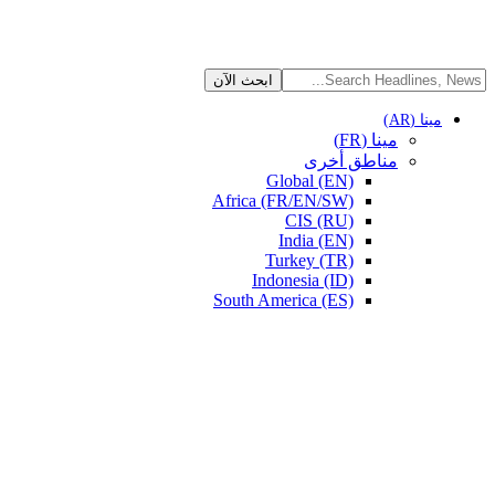
مينا (AR)
مينا (FR)
مناطق أخرى
Global (EN)
Africa (FR/EN/SW)
CIS (RU)
India (EN)
Turkey (TR)
Indonesia (ID)
South America (ES)