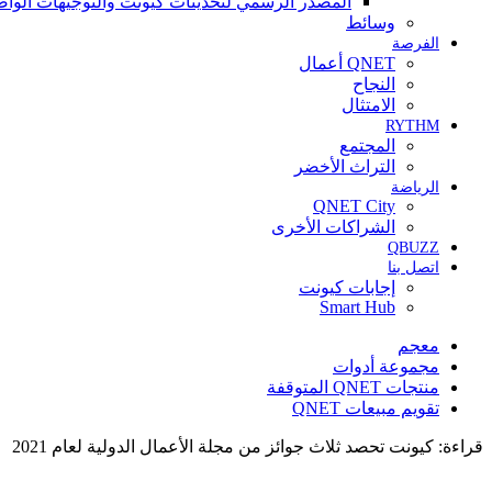
المصدر الرسمي لتحديثات كيونت والتوجيهات الواض
وسائط
الفرصة
QNET أعمال
النجاح
الامتثال
RYTHM
المجتمع
التراث الأخضر
الرياضة
QNET City
الشراكات الأخرى
QBUZZ
اتصل بنا
إجابات كيونت
Smart Hub
معجم
مجموعة أدوات
منتجات QNET المتوقفة
تقويم مبيعات QNET
قراءة:
كيونت تحصد ثلاث جوائز من مجلة الأعمال الدولية لعام 2021