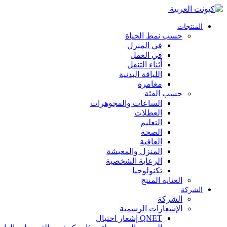
المنتجات
حسب نمط الحياة
في المنزل
في العمل
أثناء التنقل
اللياقة البدنية
مغامرة
حسب الفئة
الساعات والمجوهرات
العطلات
التعليم
الصحة
العافية
المنزل والمعيشة
الرعاية الشخصية
تكنولوجيا
العناية المنتج
الشركة
الشركة
الإشعارات الرسمية
QNET إشعار احتيال