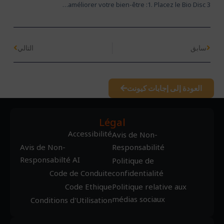
améliorer votre bien-être :1. Placez le Bio Disc 3…
سابق
التالي
العودة إلى إجابات كيونت
Légal
Accessibilité
Avis de Non-
Avis de Non-
Responsabilité
Responsabilté AI
Politique de
Code de Conduite
confidentialité
Code Ethique
Politique relative aux
médias sociaux
Conditions d'Utilisation