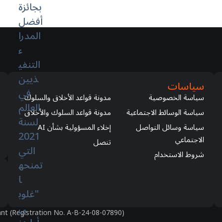
Régions
المناطق
)
Global (EN)
مدونة قواعد الأخلاق والسلوك
)
CIS (RU/UZ)
مدونة قواعد السلوك والأخلاق
)
Africa (EN/FR/SW)
إخلاء المسؤولية بشأن AI
)
Asia (EN/ZH/MY/ID/TH)
تنصل
تابعنا
© 2026 QNET. جميع الحقوق محفوظة.
DPMS Category A Registrant (Registration No. A-B-24-08-07890)