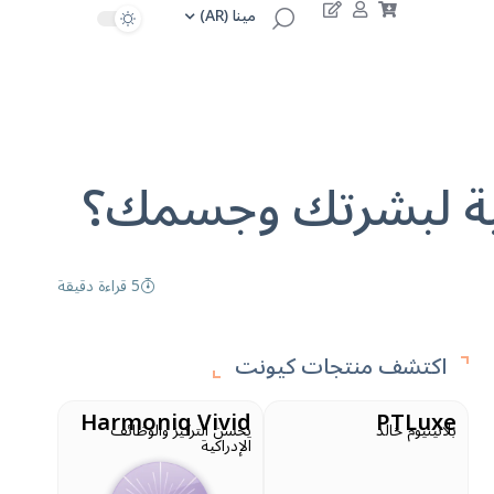
مينا (AR)
ماذا يقد
5 قراءة دقيقة
اكت
Harmoniq Vivid
يحسن التركيز والوظائف
الإدراكية