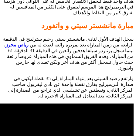
هدف واحد فقط ليحقق الانتصار الخامس له على التوالي دون هزيمة
في البريميرليج هذا الموسم ليتفوق على الكثير من المنافسين له
بفارق كبير من النقاط والأهداف.
مبارة
مانشستر سيتي و واتفورد
سجل الهدف الأول لنادى مانشستر سيتي رحيم سترلينج فى الدقيقة
الرابعة من زمن المباراة بعد تمريرة رائعة لعبت له من
رياض محرز
،
بينما سجل برناردو سيلفا هدفين رائعين في الدقيقة 31 الدقيقة 61
من المباراة، وقدم الفريق السماوي فى هذه المباراة عروضاً رائعة
حيث حاول تسجيل أكثر من هدف أخر ولكن تصدى لها حارس
واتفورد.
وارتفع رصيد السيتي بعد إنتهاء المباراة إلى 35 نقطة ليكون في
صدارة البريميرليج بفارق نقطة واحدة عن نادي ليفربول صاحب
المركز الثاني، ونقطتين عن تشيلسي الذي تراجع من الصدارة إلى
المركز الثالث، بعد التعادل فى المباراة الاخيرة له.