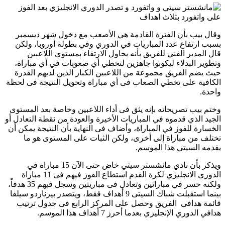
وقال بيب بأن الفترة القادمة هي الأصعب مع دخول شهر ديسمبر
بسبب ارتفاع عدد المباريات في الدوري وفي بطولة أوروبا، ولكن
قال المدير الفني للفريق بأنه يحاول الارتقاء بمستوى اللاعبين
وتطوير البدلاء ليكونوا جاهزين لتخطي أي صعوبات في أي مباراة،
حيث يضم الفريق مجموعة من اللاعبين الكبار الذين لديهم القدرة
الكافية على تخطي الصعاب فى أي مباراة وتحويل النتيجة فى لحظة
واحدة.
وختم بيب تصريحاته بإنه يثق فى أداء اللاعبين وخاصة بعد المستوى
الجيد الذي قدموه في المباريات الأخيرة والعودة من نقطة التعادل أو
الخسارة للفوز في المباراة، وأضاف فى النهاية بأن النتيجة يمكن أن
تختلف من مباراة إلى أخرى، ولكن الثبات على المستوى هو ما
يقدمه السيتي هذا الموسم.
ويذكر بأن نادي مانشستر سيتي خاض حتى الآن 15 مباراة في
الدوري الانجليزي لكرة القدم استطاع الفوز فيهم فى 11 مباراة
ولكنه خسر في مباراتين وتعادل فى مباريتين وسجل فيهم 35 هدفاً،
بينما استقبلت شباك السيتى 9 أهداف فقط، ويتصدر بيرناردو سيلفا
قائمة هدافى الفريق وحصل على المركز الرابع فى جدول ترتيب
هدافي الدوري الإنجليزي بعدما أحرز 7 أهداف هذا الموسم.