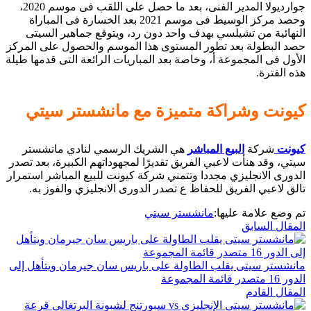
جوارديولا المدير الفنى، بعد ما حصل على اللقب فى موسم 2020،
وحصد مركز الوسيط فى موسم 2021 بعد الخسارة فى المباراة
النهائية من تشيلسي بهدف واحد دون رد، ويتوقع جماهير السيتى
حصد البطولة بعد تطور المستوى هذا الموسم والحصول على المركز
الأول فى المجموعة أ، وخاصة بعد المباريات الرائعة التى قدمها طيلة
هذه الفترة.
كيونت وشراكة متميزة مع مانشستر سيتي
كيونت
شركة
البيع المباشر
هي الشريك الرسمي لنادي مانشستر
سيتي، وقد هنأت لاعبي الفريق تقديرًا لمجهوداتهم الكبيرة، بعد تصدر
الدورى الانجليزي مجددا وتتمني شركة كيونت للبيع المباشر استمرار
تالق لاعبي الفريق للحفاظ ع تصدر الدورى الانجليزي والفوز به.
تم وضع علامة عليها:
مانشستر سيتي
المقال السابق
مانشستر سيتى يقلب الطاولة على باريس سان جيرمان ويتأهل إلى
الدور 16 متصدر قائمة المجموعة
المقال القادم