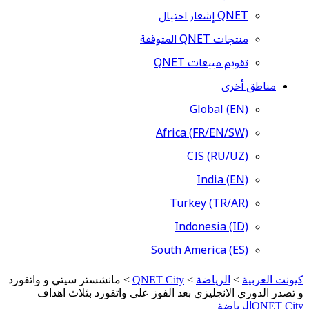
QNET إشعار احتيال
منتجات QNET المتوقفة
تقويم مبيعات QNET
مناطق أخرى
Global (EN)
Africa (FR/EN/SW)
CIS (RU/UZ)
India (EN)
Turkey (TR/AR)
Indonesia (ID)
South America (ES)
كيونت العربية
>
الرياضة
>
QNET City
>
مانشستر سيتي و واتفورد
و تصدر الدوري الانجليزي بعد الفوز على واتفورد بثلاث اهداف
QNET City
الرياضة