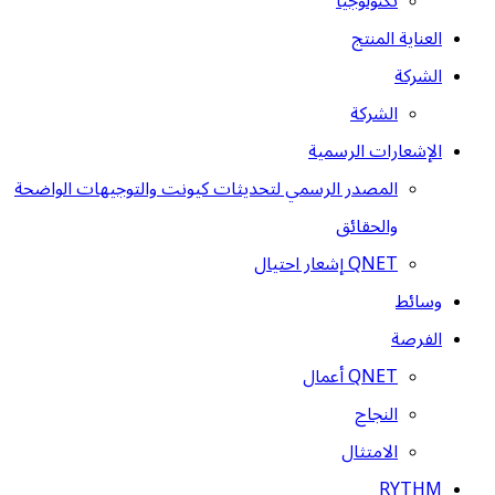
تكنولوجيا
العناية المنتج
الشركة
الشركة
الإشعارات الرسمية
المصدر الرسمي لتحديثات كيونت والتوجيهات الواضحة
والحقائق
QNET إشعار احتيال
وسائط
الفرصة
QNET أعمال
النجاح
الامتثال
RYTHM