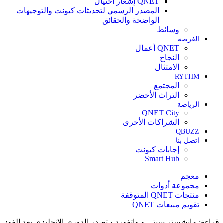
QNET إشعار احتيال
المصدر الرسمي لتحديثات كيونت والتوجيهات
الواضحة والحقائق
وسائط
الفرصة
QNET أعمال
النجاح
الامتثال
RYTHM
المجتمع
التراث الأخضر
الرياضة
QNET City
الشراكات الأخرى
QBUZZ
اتصل بنا
إجابات كيونت
Smart Hub
معجم
مجموعة أدوات
منتجات QNET المتوقفة
تقويم مبيعات QNET
قراءة:
مانشستر سيتي و واتفورد و تصدر الدوري الانجليزي بعد الفوز