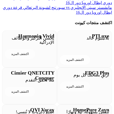
مانشستر سيتي الإنجليزي vs سبورتنج لشبونة البرتغالي قرعة دوري
ابطال اوروبا دور ال16
اكتشف منتجات كيونت
Harmoniq Vivid
PTLuxe
بلاتينيوم خالد
يحسن التركيز والوظائف
الإدراكية
اكتشف المزيد
اكتشف المزيد
Cimier QNETCITY
EDG3 Plus
ارتقِ بصحتك كل يوم
Conquer
معًا نحقق التقدم
اكتشف المزيد
اكتشف المزيد
QVI Vacay
HomePure Zayn
تنفس بسهولة، ليلاً ونهارًا
اصنع ذكريات لا تُنسى!